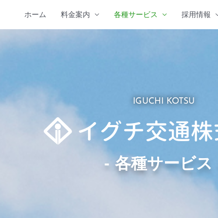
内
ホーム
料金案内
各種サービス
採用情報
容
を
ス
キ
ッ
プ
IGUCHI KOTSU
‐ 各種サービス 